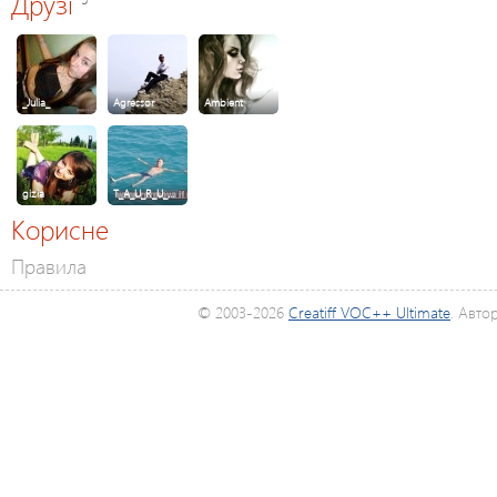
Друзі
_Julia_
Agressor
Ambient
gizia
T_A_U_R_U_…
Корисне
Правила
© 2003-2026
Creatiff VOC++ Ultimate
. Авто