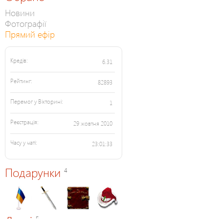
Новини
Фотографії
Прямий ефір
Кредів:
6.31
Рейтинг:
82893
Перемог у Вікторині:
1
Реєстрація:
29 жовтня 2010
Часу у чаті:
23:01:33
Подарунки
4
5