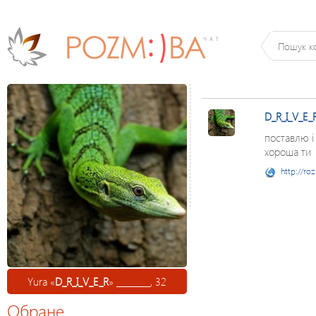
D_R_I_V_E_
поставлю і
хороша ти
http://ro
Yura «
D_R_I_V_E_R
» ________, 32
Обране