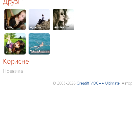
Друзі
_Julia_
Agressor
Ambient
gizia
T_A_U_R_U_…
Корисне
Правила
© 2003-2026
Creatiff VOC++ Ultimate
. Авто