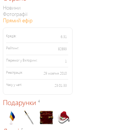
Новини
Фотографії
Прямий ефір
Кредів:
6.31
Рейтинг:
82893
Перемог у Вікторині:
1
Реєстрація:
29 жовтня 2010
Часу у чаті:
23:01:33
Подарунки
4
5