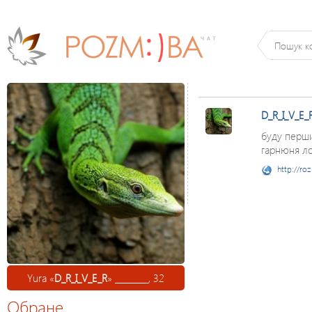
D_R_I_V_E_
буду перш
гарнюня л
http://ro
Yura «
D_R_I_V_E_R
» ________, 32
Обране