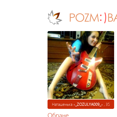
Наташенька «
_ZOZULYA009_
» , 35
Обране