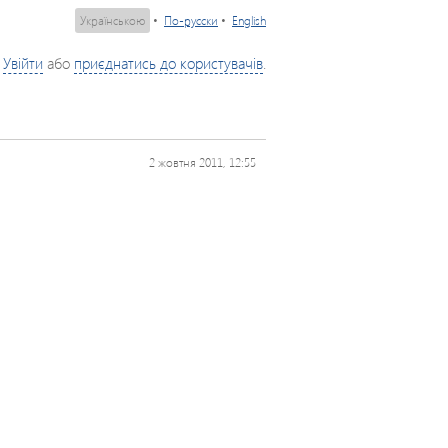
Українською
•
По-русски
•
English
Увійти
або
приєднатись до користувачів
.
2 жовтня 2011, 12:55