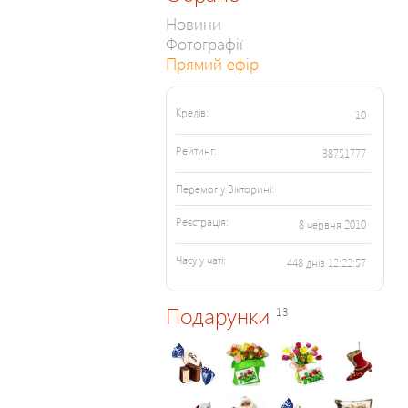
Новини
Фотографії
Прямий ефір
Кредів:
10
Рейтинг:
38751777
Перемог у Вікторині:
Реєстрація:
8 червня 2010
Часу у чаті:
448 днів 12:22:57
Подарунки
13