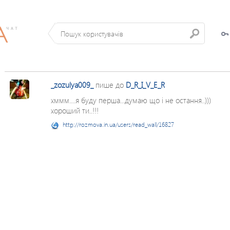
_zozulya009_
пише до
D_R_I_V_E_R
хммм....я буду перша...думаю що і не остання..)))
хороший ти..!!!
http://rozmova.in.ua/users/read_wall/16827