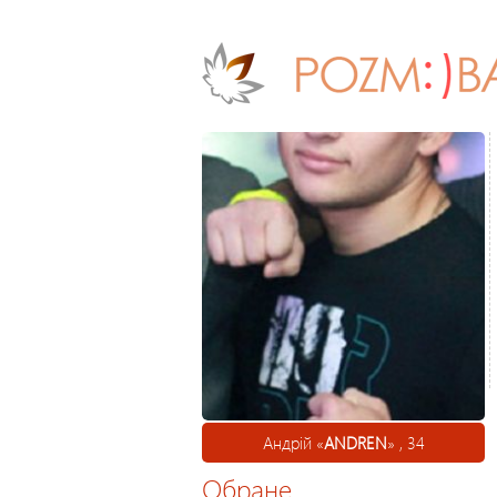
Андрій «
ANDREN
» , 34
Обране