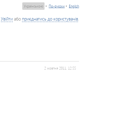
Українською
•
По-русски
•
English
Увійти
або
приєднатись до користувачів
.
2 жовтня 2011, 12:55