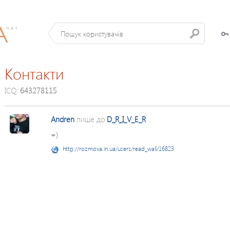
Контакти
ICQ:
643278115
Andren
пише до
D_R_I_V_E_R
=)
http://rozmova.in.ua/users/read_wall/16823