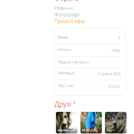
Новини
Фотографії
Прямий ефір
Кредів:
0
Рейтинг:
74091
Перемог у Вікторині:
Реєстрація:
15 травня 2010
Часу у чаті:
20:34:51
Друзі
3
Ambient
ВіКуСя_КуК…
Лілу