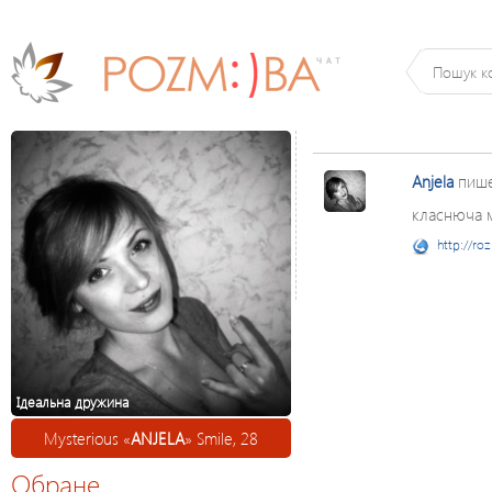
Anjela
пиш
класнюча м
http://ro
Ідеальна дружина
Mysterious «
ANJELA
» Smile, 28
Обране