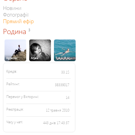
Новини
Фотографії
Прямий ефір
Родина
3
Agressor
Anjela
T_A_U_R_U_…
Кредів:
33.15
Рейтинг:
38339017
Перемог у Вікторині:
14
Реєстрація:
12 травня 2010
Часу у чаті:
443 днів 17:43:37