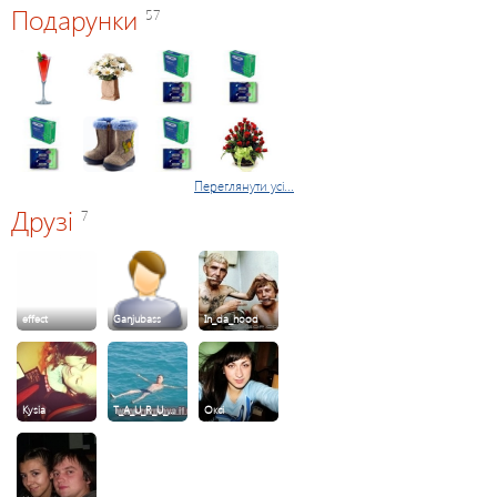
Подарунки
57
Переглянути усі...
Друзі
7
effect
Ganjubass
In_da_hood
Kysia
T_A_U_R_U_…
Оксі