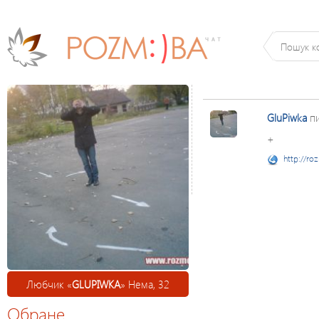
GluPiwka
п
+
http://ro
Любчик «
GLUPIWKA
» Нема, 32
Обране