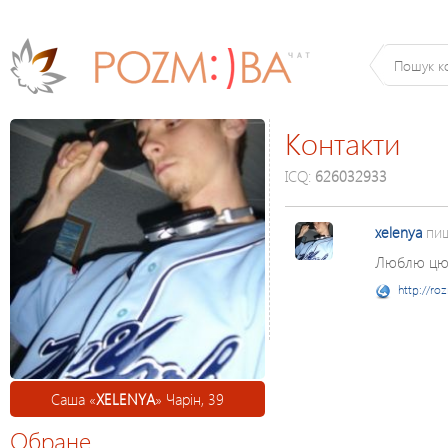
Контакти
ICQ:
626032933
xelenya
пи
Люблю цю 
http://ro
Саша «
XELENYA
» Чарін, 39
Обране