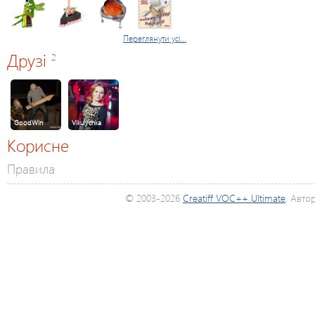
Переглянути усі...
Друзі
2
GoodWin
Vikulychka
Корисне
Правила
© 2003-2026
Creatiff VOC++ Ultimate
. Авто