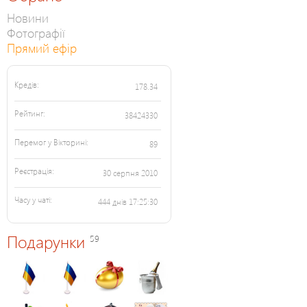
Новини
Фотографії
Прямий ефір
Кредів:
178.34
Рейтинг:
38424330
Перемог у Вікторині:
89
Реєстрація:
30 серпня 2010
Часу у чаті:
444 днів 17:25:30
Подарунки
59