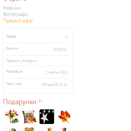
Новини
Фотографії
Прямий ефір
Кредів:
0
Рейтинг:
37432515
Перемог у Вікторині:
Реєстрація:
2 жовтня 2011
Часу у чаті:
433 днів 05:55:15
Подарунки
11