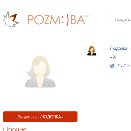
Людочка
п
+9)
http://ro
Людачька «
ЛЮДОЧКА
»
Обране