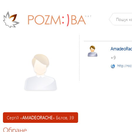
AmadeoRa
+9
http://ro
Сергій «
AMADEORACHE
» Бєлов, 39
Обране