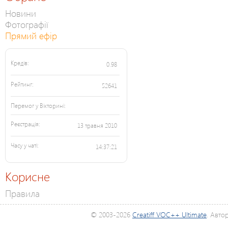
Новини
Фотографії
Прямий ефір
Кредів:
0.98
Рейтинг:
52641
Перемог у Вікторині:
Реєстрація:
13 травня 2010
Часу у чаті:
14:37:21
Корисне
Правила
© 2003-2026
Creatiff VOC++ Ultimate
. Авто