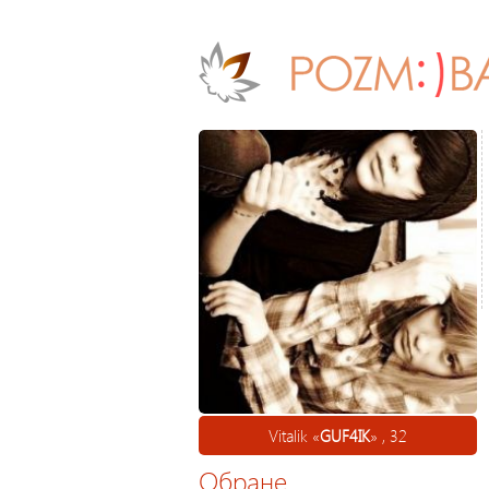
Vitalik «
GUF4IK
» , 32
Обране