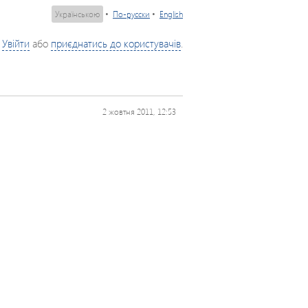
Українською
•
По-русски
•
English
Увійти
або
приєднатись до користувачів
.
2 жовтня 2011, 12:53