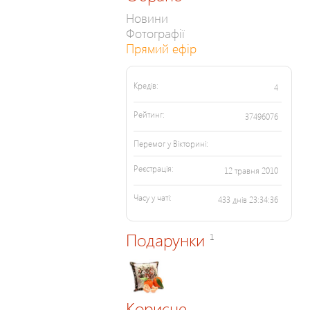
Новини
Фотографії
Прямий ефір
Кредів:
4
Рейтинг:
37496076
Перемог у Вікторині:
Реєстрація:
12 травня 2010
Часу у чаті:
433 днів 23:34:36
Подарунки
1
Корисне