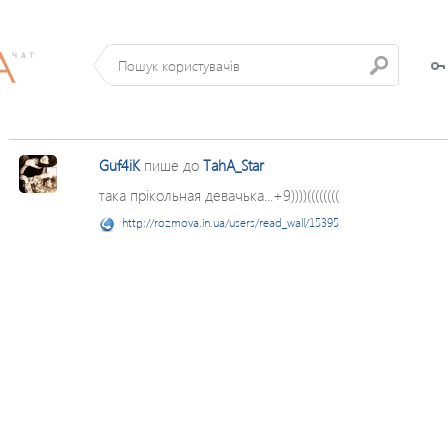
Guf4iK
пише до
TahA_Star
така прікольная девачька...+9))))((((((((
http://rozmova.in.ua/users/read_wall/15395