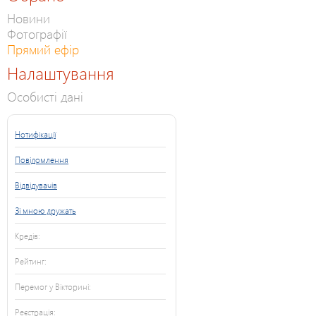
Новини
Фотографії
Прямий ефір
Налаштування
Особисті дані
Нотифікації
Повідомлення
Відвідувачів
Зі мною дружать
Кредів:
Рейтинг:
Перемог у Вікторині:
Реєстрація: