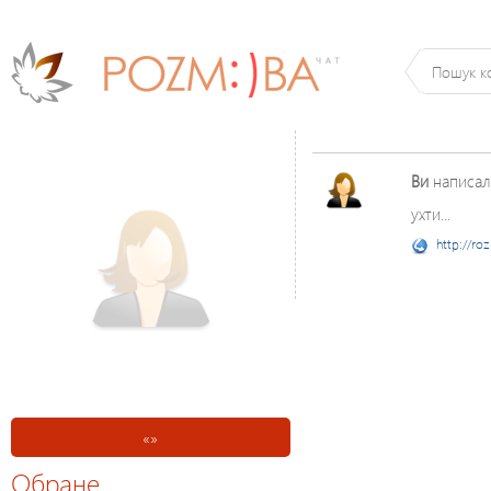
Ви
написал
ухти...
http://ro
«
»
Обране