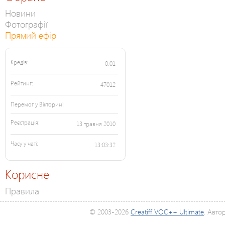
Новини
Фотографії
Прямий ефір
Кредів:
0.01
Рейтинг:
47012
Перемог у Вікторині:
Реєстрація:
13 травня 2010
Часу у чаті:
13:03:32
Корисне
Правила
© 2003-2026
Creatiff VOC++ Ultimate
. Авто