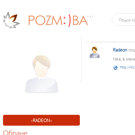
Radeon
пи
Неа, в мене
http://ro
«
RADEON
»
Обране