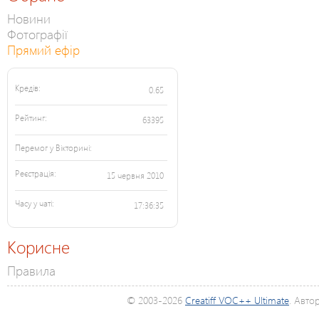
Новини
Фотографії
Прямий ефір
Кредів:
0.65
Рейтинг:
63395
Перемог у Вікторині:
Реєстрація:
15 червня 2010
Часу у чаті:
17:36:35
Корисне
Правила
© 2003-2026
Creatiff VOC++ Ultimate
. Авто