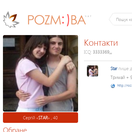
Контакти
ICQ:
3333369,,,
Star
пише 
Тримай + 
http://ro
Сергій «
STAR
» , 40
Обране