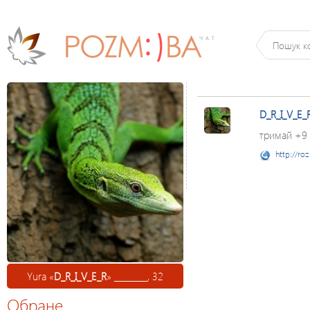
D_R_I_V_E_
тримай +9
http://ro
Yura «
D_R_I_V_E_R
» ________, 32
Обране