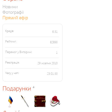
Новини
Фотографії
Прямий ефір
Кредів:
6.31
Рейтинг:
82893
Перемог у Вікторині:
1
Реєстрація:
29 жовтня 2010
Часу у чаті:
23:01:33
Подарунки
4
5