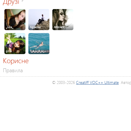
Друзі
_Julia_
Agressor
Ambient
gizia
T_A_U_R_U_…
Корисне
Правила
© 2003-2026
Creatiff VOC++ Ultimate
. Авто