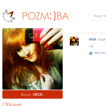
vikok
пише
+9
http://ro
Вікуся «
VIKOK
»
Обране