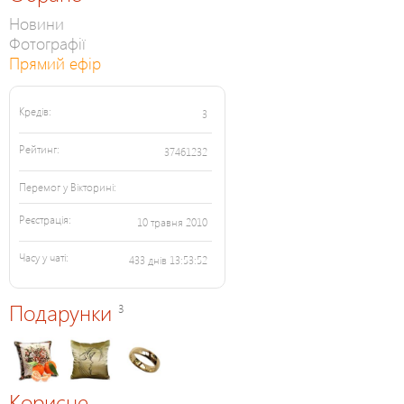
Новини
Фотографії
Прямий ефір
Кредів:
3
Рейтинг:
37461232
Перемог у Вікторині:
Реєстрація:
10 травня 2010
Часу у чаті:
433 днів 13:53:52
Подарунки
3
Корисне