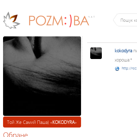
kokodyra
п
хороша:*
http://ro
Той Же Самий Паша) «
KOKODYRA
»
Обране
Паша...хд, 31