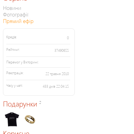
Новини
Фотографії
Прямий ефір
Кредів:
0
Рейтинг:
37490655
Перемог у Вікторині:
Реєстрація:
22 травня 2010
Часу у чаті:
433 днів 22:04:15
Подарунки
2
Корисне