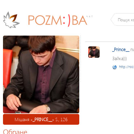
_Prince__
п
Зайка)))
http://ro
Мішаня «
_PRINCE__
» S., 126
Обране