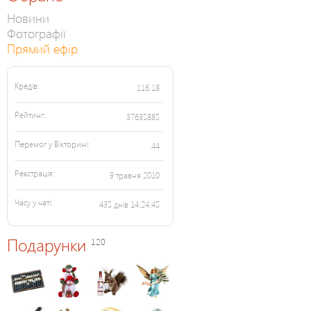
Новини
Фотографії
Прямий ефір
Кредів:
116.18
Рейтинг:
37635885
Перемог у Вікторині:
44
Реєстрація:
9 травня 2010
Часу у чаті:
435 днів 14:24:45
Подарунки
120