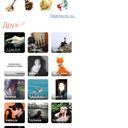
Переглянути усі...
Друзі
13
_S_I_M_O_N…
_Sandora_
Agressor
Harmony
HeNeSi
Lesya_Adam…
Paranoia
T_A_U_R_U_…
ViktoryЯ
жабакусь
Клубнічка
пуФФистік