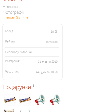
Новини
Фотографії
Прямий ефір
Кредів:
10.53
Рейтинг:
38207938
Перемог у Вікторині:
Реєстрація:
11 травня 2010
Часу у чаті:
442 днів 05:18:58
Подарунки
6