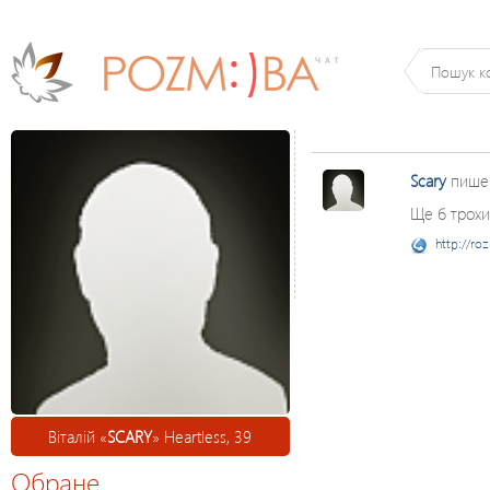
Scary
пише
Ще б трохи
http://ro
Віталій «
SCARY
» Heartless, 39
Обране