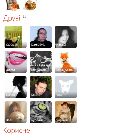
Друзі
12
COOLER
DareDEVIL
HeNeSi
Joanna
Last_Omen
Lesya_Adam…
Neitina
STEELS
Vityk
ЗосЯ
муро4ка
Чортеня
Корисне