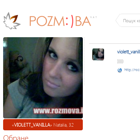
violett_vanil
)))))
http://ro
«
VIOLETT_VANILLA
» Natalia, 32
Обране