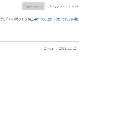
Українською
•
По-русски
•
English
Увійти
або
приєднатись до користувачів
.
2 жовтня 2011, 12:52