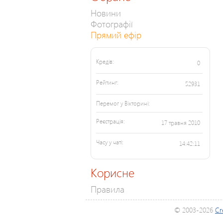
Новини
Фотографії
Прямий ефір
Кредів:
0
Рейтинг:
52931
Перемог у Вікторині:
Реєстрація:
17 травня 2010
Часу у чаті:
14:42:11
Корисне
Правила
© 2003-2026
Cr