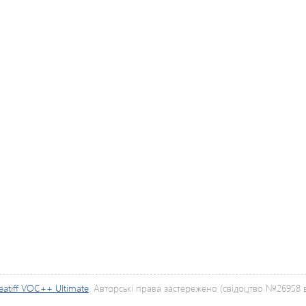
eatiff VOC++ Ultimate
. Авторські права застережено (свідоцтво №26958 ві