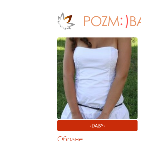
«
DAISY
»
Обране