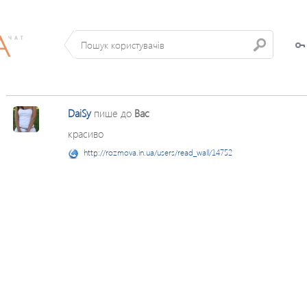
DaiSy
пише до
Вас
красиво
http://rozmova.in.ua/users/read_wall/14752