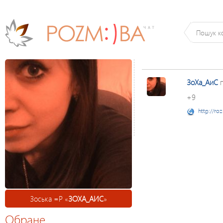
ЗоХа_АиС
п
+9
http://ro
Зоська =Р «
ЗОХА_АИС
»
Обране