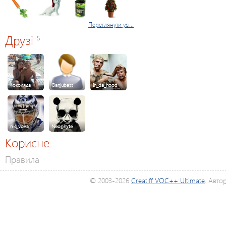
Переглянути усі...
Друзі
5
4околяда
Ganjubass
In_da_hood
mc_vova
Neophyte
Корисне
Правила
© 2003-2026
Creatiff VOC++ Ultimate
. Авто