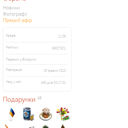
Новини
Фотографії
Прямий ефір
Кредів:
21.09
Рейтинг:
38027821
Перемог у Вікторині:
Реєстрація:
29 травня 2010
Часу у чаті:
440 днів 03:17:01
Подарунки
10