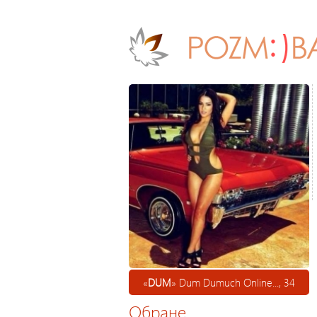
«
DUM
» Dum Dumuch Online..., 34
Обране