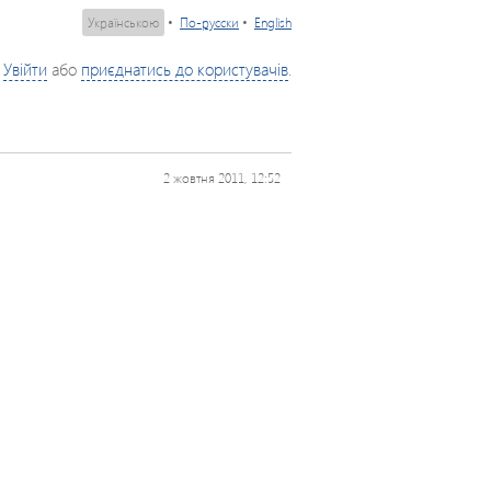
Українською
•
По-русски
•
English
Увійти
або
приєднатись до користувачів
.
2 жовтня 2011, 12:52