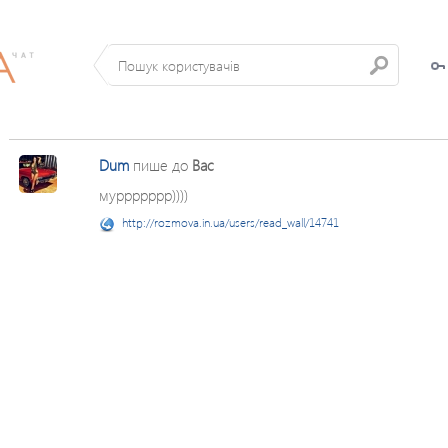
Dum
пише до
Вас
муррррррр))))
http://rozmova.in.ua/users/read_wall/14741