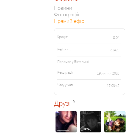
Новини
Фотографії
Прямий ефір
Кредів:
0.04
Рейтинг:
61425
Перемог у Вікторині:
Реєстрація:
19 липня 2010
Часу у чаті:
17:03:45
Друзі
9
__________…
_NATA_
gizia