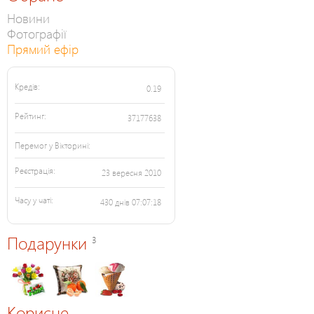
Новини
Фотографії
Прямий ефір
Кредів:
0.19
Рейтинг:
37177638
Перемог у Вікторині:
Реєстрація:
23 вересня 2010
Часу у чаті:
430 днів 07:07:18
Подарунки
3
Корисне