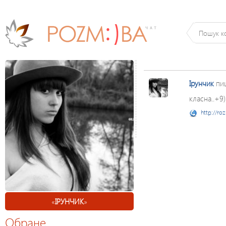
Ірунчик
пи
класна..+9)
http://ro
«
ІРУНЧИК
»
Обране