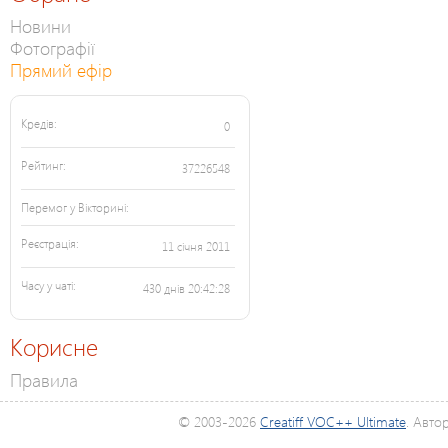
Новини
Фотографії
Прямий ефір
Кредів:
0
Рейтинг:
37226548
Перемог у Вікторині:
Реєстрація:
11 січня 2011
Часу у чаті:
430 днів 20:42:28
Корисне
Правила
© 2003-2026
Creatiff VOC++ Ultimate
. Авто