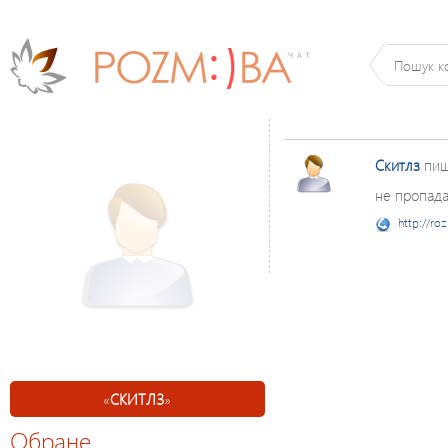
Скитлз
пиш
не пропадай
http://ro
«
СКИТЛЗ
»
Обране