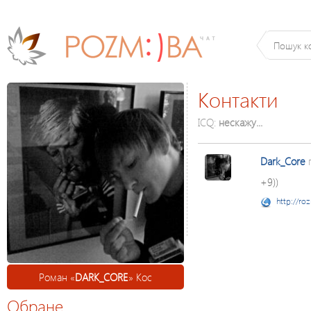
Контакти
ICQ:
нескажу...
Dark_Core
+9))
http://ro
Роман «
DARK_CORE
» Кос
Обране