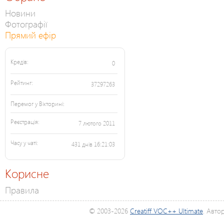
Новини
Фотографії
Прямий ефір
Кредів:
0
Рейтинг:
37297263
Перемог у Вікторині:
Реєстрація:
7 лютого 2011
Часу у чаті:
431 днів 16:21:03
Корисне
Правила
© 2003-2026
Creatiff VOC++ Ultimate
. Авто