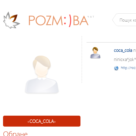
coca_cola
п
піпіска*jok*
http://ro
«
COCA_COLA
»
Обране