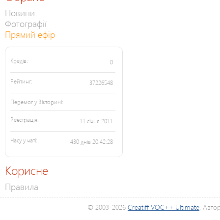
Новини
Фотографії
Прямий ефір
Кредів:
0
Рейтинг:
37226548
Перемог у Вікторині:
Реєстрація:
11 січня 2011
Часу у чаті:
430 днів 20:42:28
Корисне
Правила
© 2003-2026
Creatiff VOC++ Ultimate
. Авто