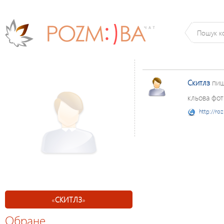
Скитлз
пиш
кльова фотк
http://ro
«
СКИТЛЗ
»
Обране