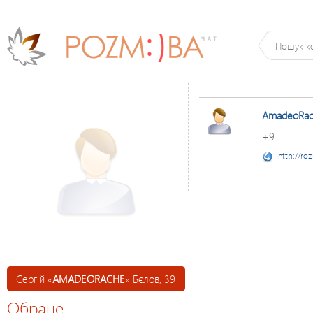
AmadeoRa
+9
http://ro
Сергій «
AMADEORACHE
» Бєлов, 39
Обране