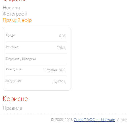
Новини
Фотографії
Прямий ефір
Кредів:
0.98
Рейтинг:
52641
Перемог у Вікторині:
Реєстрація:
13 травня 2010
Часу у чаті:
14:37:21
Корисне
Правила
© 2003-2026
Creatiff VOC++ Ultimate
. Авто