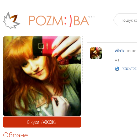
vikok
пише
=)
http://ro
Вікуся «
VIKOK
»
Обране