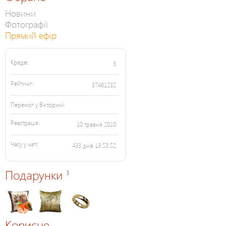
Новини
Фотографії
Прямий ефір
Кредів:
3
Рейтинг:
37461232
Перемог у Вікторині:
Реєстрація:
10 травня 2010
Часу у чаті:
433 днів 13:53:52
Подарунки
3
Корисне