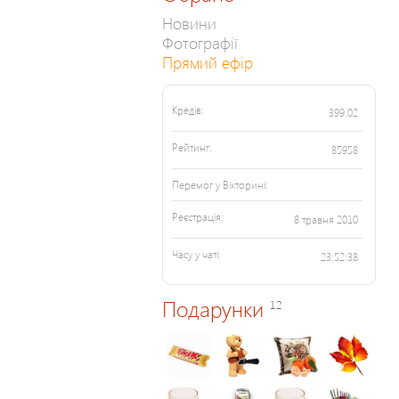
Новини
Фотографії
Прямий ефір
Кредів:
399.02
Рейтинг:
85958
Перемог у Вікторині:
Реєстрація:
8 травня 2010
Часу у чаті:
23:52:38
Подарунки
12