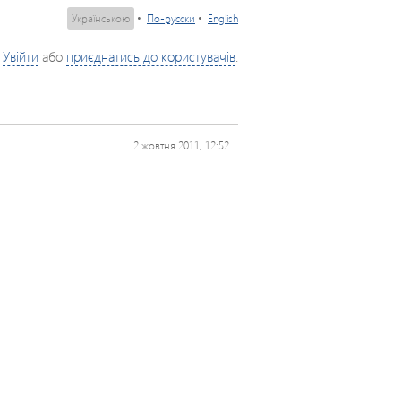
Українською
•
По-русски
•
English
Увійти
або
приєднатись до користувачів
.
2 жовтня 2011, 12:52