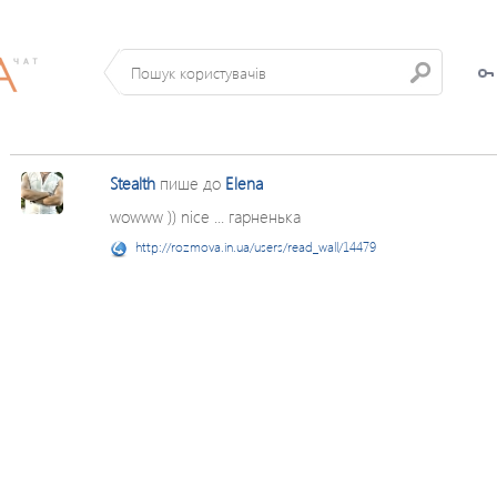
Stealth
пише до
Elena
wowww )) nice ... гарненька
http://rozmova.in.ua/users/read_wall/14479