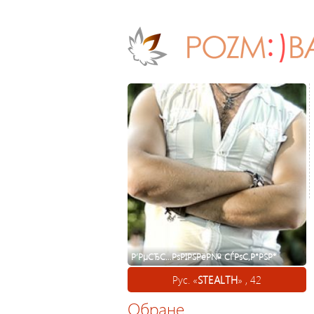
Р’РµСЂС…РѕРІРЅРёР№ СЃРѕС‚Р°РЅР°
Рус. «
STEALTH
» , 42
Обране