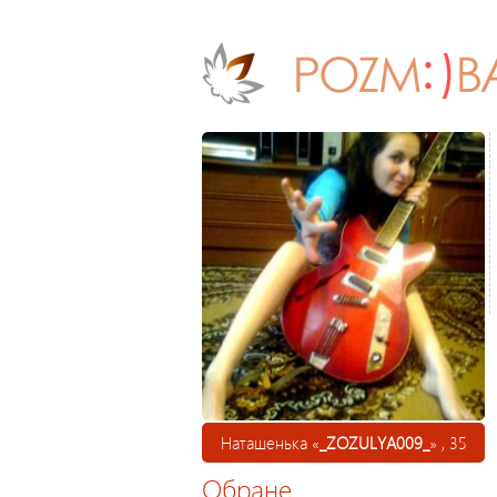
Наташенька «
_ZOZULYA009_
» , 35
Обране