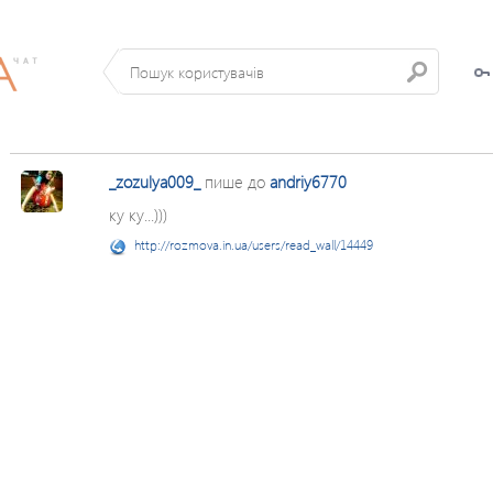
_zozulya009_
пише до
andriy6770
ку ку...)))
http://rozmova.in.ua/users/read_wall/14449