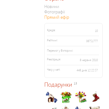
Новини
Фотографії
Прямий ефір
Кредів:
10
Рейтинг:
38751777
Перемог у Вікторині:
Реєстрація:
8 червня 2010
Часу у чаті:
448 днів 12:22:57
Подарунки
13