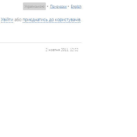
Українською
•
По-русски
•
English
Увійти
або
приєднатись до користувачів
.
2 жовтня 2011, 12:52