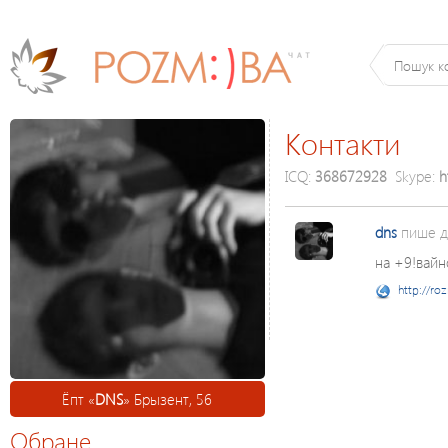
Контакти
ICQ:
368672928
Skype:
h
dns
пише 
на +9!вайн
http://ro
Ёпт «
DNS
» Брызент, 56
Обране