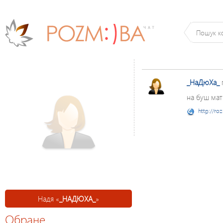
_НаДюХа_
на буш мат
http://ro
Надя «
_НАДЮХА_
»
Обране