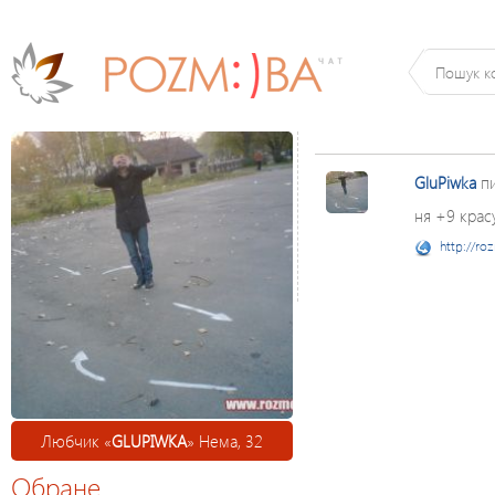
GluPiwka
п
ня +9 крас
http://ro
Любчик «
GLUPIWKA
» Нема, 32
Обране