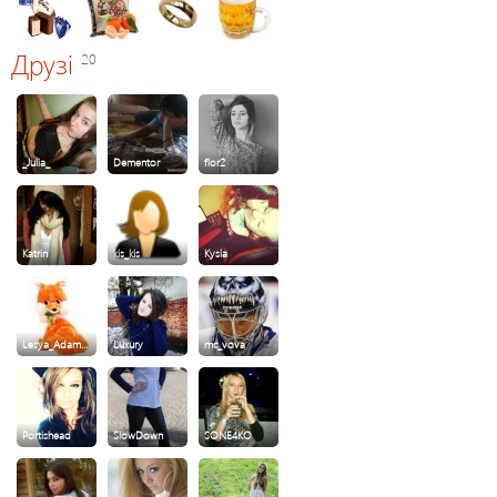
Друзі
20
_Julia_
Dementor
flor2
Katrin
kis_kis
Kysia
Lesya_Adam…
Luxury
mc_vova
Portishead
SlowDown
SONE4KO