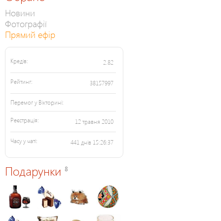
Новини
Фотографії
Прямий ефір
Кредів:
2.82
Рейтинг:
38157997
Перемог у Вікторині:
Реєстрація:
12 травня 2010
Часу у чаті:
441 днів 15:26:37
Подарунки
8