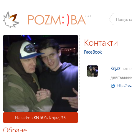
Контакти
FaceBook
Knjaz
пише
девїтьььььь 
http://ro
Nazarko «
KNJAZ
» Knjaz, 36
Обране