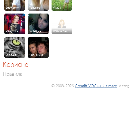
Strawberry
Tanushka
Vika08
Vikulychka
violett_va…
WithoutDar…
муро4ка
Чорненька
Корисне
Правила
© 2003-2026
Creatiff VOC++ Ultimate
. Авто