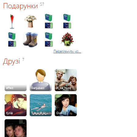
Подарунки
57
Переглянути усі...
Друзі
7
effect
Ganjubass
In_da_hood
Kysia
T_A_U_R_U_…
Оксі