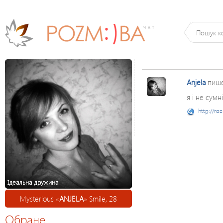
Anjela
пиш
я і не сумн
http://ro
Ідеальна дружина
Mysterious «
ANJELA
» Smile, 28
Обране