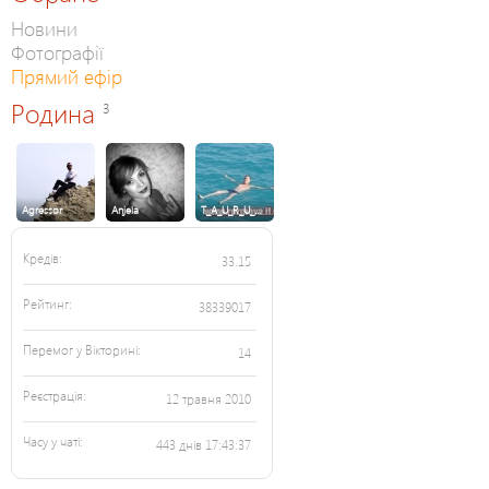
Новини
Фотографії
Прямий ефір
Родина
3
Agressor
Anjela
T_A_U_R_U_…
Кредів:
33.15
Рейтинг:
38339017
Перемог у Вікторині:
14
Реєстрація:
12 травня 2010
Часу у чаті:
443 днів 17:43:37