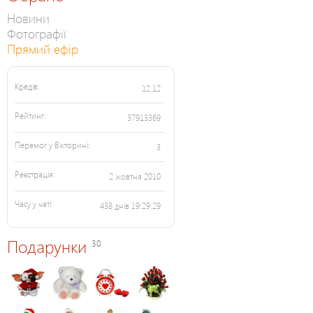
Новини
Фотографії
Прямий ефір
Кредів:
12.12
Рейтинг:
37913369
Перемог у Вікторині:
3
Реєстрація:
2 жовтня 2010
Часу у чаті:
438 днів 19:29:29
Подарунки
30