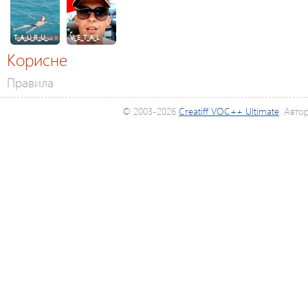
T_A_U_R_U_…
V_E_T_A_L
Корисне
Правила
© 2003-2026
Creatiff VOC++ Ultimate
. Авто