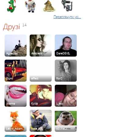
Переглянути усі...
Друзі
14
Agressor
Ambient
DareDEVIL
Dum
effect
flor2
Joanna
Kysia
L_ess
Lesya_Adam…
rude_boy
sSikNeSs