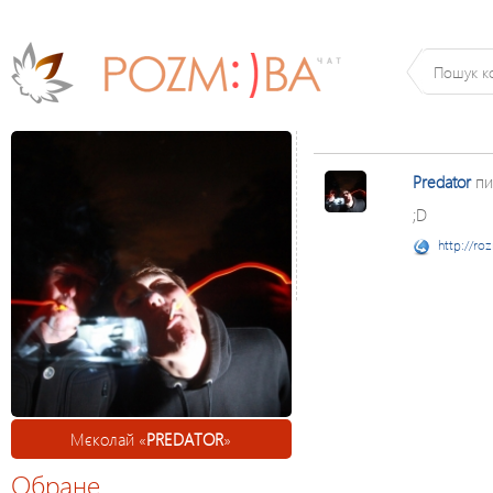
Predator
пи
;D
http://ro
Мєколай «
PREDATOR
»
Обране