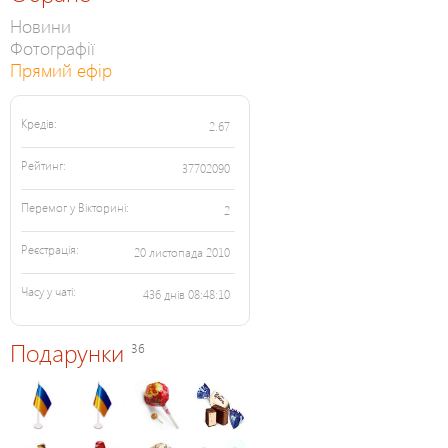
Новини
Фотографії
Прямий ефір
Кредів:
2.67
Рейтинг:
37702090
Перемог у Вікторині:
2
Реєстрація:
20 листопада 2010
Часу у чаті:
436 днів 08:48:10
Подарунки
36