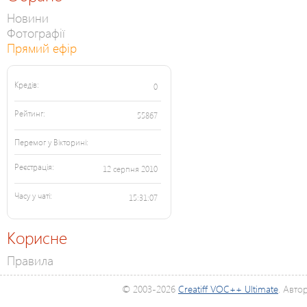
Новини
Фотографії
Прямий ефір
Кредів:
0
Рейтинг:
55867
Перемог у Вікторині:
Реєстрація:
12 серпня 2010
Часу у чаті:
15:31:07
Корисне
Правила
© 2003-2026
Creatiff VOC++ Ultimate
. Авто