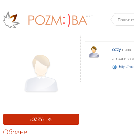
ozzy
пише
а красива 
http://ro
«
OZZY
» , 39
Обране