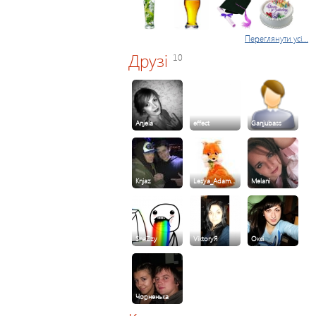
Переглянути усі...
Друзі
10
Anjela
effect
Ganjubass
Knjaz
Lesya_Adam…
Melani
SnaZzy
ViktoryЯ
Оксі
Чорненька