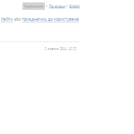
Українською
•
По-русски
•
English
Увійти
або
приєднатись до користувачів
.
2 жовтня 2011, 12:52