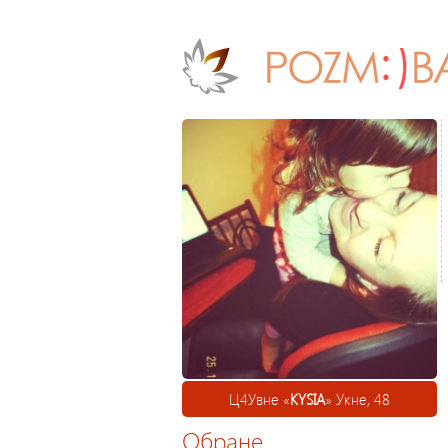
Ц4Увне «
KYSIA
» Укне, 48
Обране