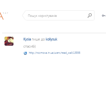
Kysia
пише до
koliysuk
спасибі)
http://rozmova.in.ua/users/read_wall/13936