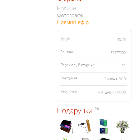
Новини
Фотографії
Прямий ефір
Кредів:
45.76
Рейтинг:
37177200
Перемог у Вікторині:
21
Реєстрація:
2 липня 2010
Часу у чаті:
430 днів 07:00:00
Подарунки
28