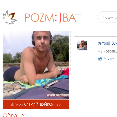
Хитрий_Ву
+9 красаві
http://ro
Вуйко «
ХИТРИЙ_ВУЙКО
» , 35
Обране