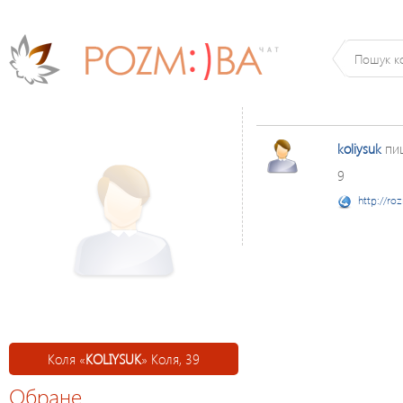
koliysuk
пи
9
http://ro
Коля «
KOLIYSUK
» Коля, 39
Обране