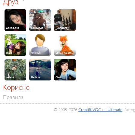
Друзі
4okoladka
4околяда
_Sandora_
gizia
koliysuk
Lesya_Adam…
selena
Любов
Оксі
Корисне
Правила
© 2003-2026
Creatiff VOC++ Ultimate
. Авто