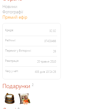
Новини
Фотографії
Прямий ефір
Кредів:
32.32
Рейтинг:
37450466
Перемог у Вікторині:
26
Реєстрація:
20 травня 2010
Часу у чаті:
433 днів 10:54:26
Подарунки
2
9