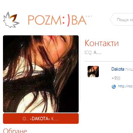
Контакти
ICQ:
А......
Dakota
пиш
+9)))
http://ro
О... «
DAKOTA
» К......
Обране