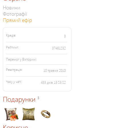
Новини
Фотографії
Прямий ефір
Кредів:
3
Рейтинг:
37461232
Перемог у Вікторині:
Реєстрація:
10 травня 2010
Часу у чаті:
433 днів 13:53:52
Подарунки
3
Корисне