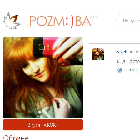
vikok
пише
кіця.....фот
http://ro
Вікуся «
VIKOK
»
Обране