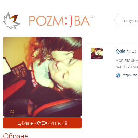
Kysia
пише
моя любима
лапачка мая
http://ro
Ц4Увне «
KYSIA
» Укне, 48
Обране