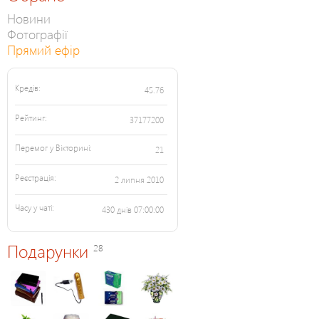
Новини
Фотографії
Прямий ефір
Кредів:
45.76
Рейтинг:
37177200
Перемог у Вікторині:
21
Реєстрація:
2 липня 2010
Часу у чаті:
430 днів 07:00:00
Подарунки
28