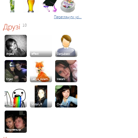
Переглянути усі...
Друзі
10
Anjela
effect
Ganjubass
Knjaz
Lesya_Adam…
Melani
SnaZzy
ViktoryЯ
Оксі
Чорненька