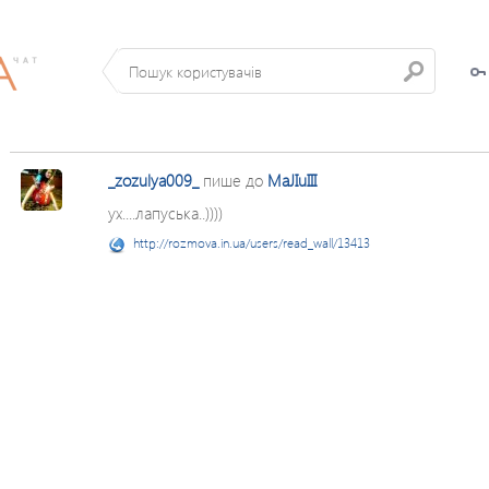
_zozulya009_
пише до
MaJIuIII
ух....лапуська..))))
http://rozmova.in.ua/users/read_wall/13413