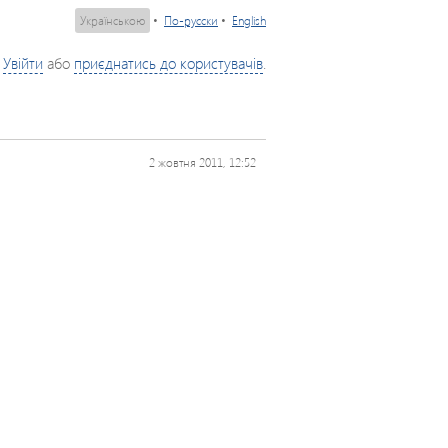
Українською
•
По-русски
•
English
Увійти
або
приєднатись до користувачів
.
2 жовтня 2011, 12:52