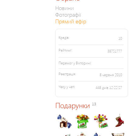
Новини
Фотографії
Прямий ефір
Кредів:
10
Рейтинг:
38751777
Перемог у Вікторині:
Реєстрація:
8 червня 2010
Часу у чаті:
448 днів 12:22:57
Подарунки
13