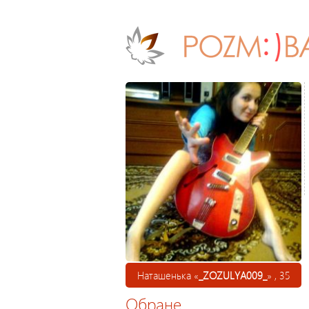
Наташенька «
_ZOZULYA009_
» , 35
Обране