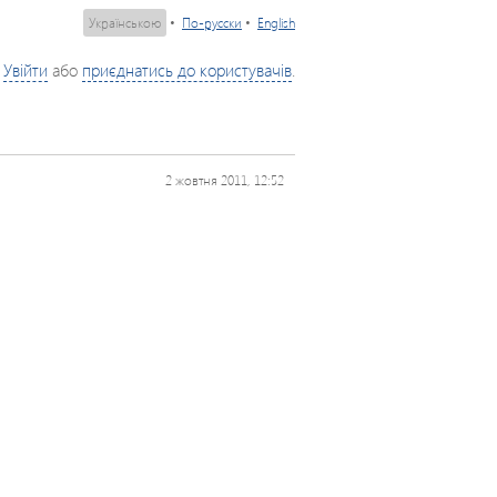
Українською
•
По-русски
•
English
Увійти
або
приєднатись до користувачів
.
2 жовтня 2011, 12:52