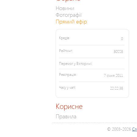
Новини
Фотографії
Прямий ефір
Кредів:
0
Рейтинг:
80558
Перемог у Вікторині:
Реєстрація:
7 січня 2011
Часу у чаті:
22:22:38
Корисне
Правила
© 2003-2026
Cr