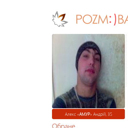
Алекс «
АМУР
» Андрій, 35
Обране