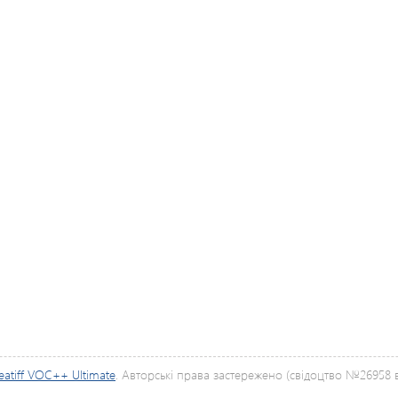
eatiff VOC++ Ultimate
. Авторські права застережено (свідоцтво №26958 ві