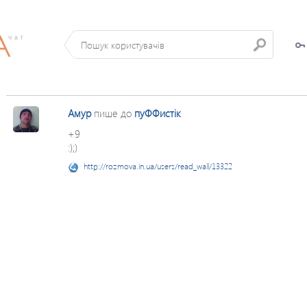
Амур
пише до
пуФФистік
+9
:);)
http://rozmova.in.ua/users/read_wall/13322