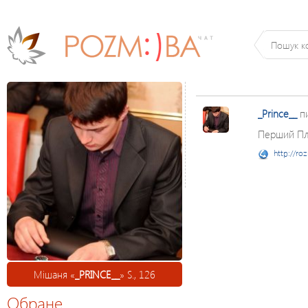
_Prince__
п
Перший Пл
http://ro
Мішаня «
_PRINCE__
» S., 126
Обране