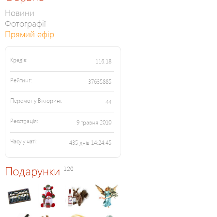
Новини
Фотографії
Прямий ефір
Кредів:
116.18
Рейтинг:
37635885
Перемог у Вікторині:
44
Реєстрація:
9 травня 2010
Часу у чаті:
435 днів 14:24:45
Подарунки
120