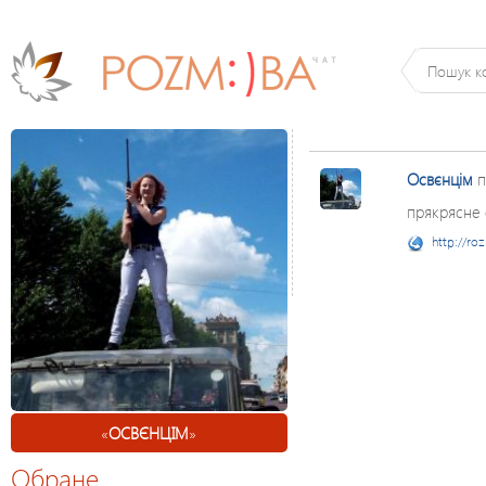
Освєнцім
п
прякрясне 
http://ro
«
ОСВЄНЦІМ
»
Обране