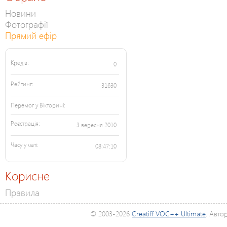
Новини
Фотографії
Прямий ефір
Кредів:
0
Рейтинг:
31630
Перемог у Вікторині:
Реєстрація:
3 вересня 2010
Часу у чаті:
08:47:10
Корисне
Правила
© 2003-2026
Creatiff VOC++ Ultimate
. Авто