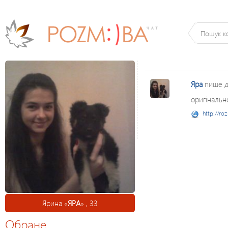
Яра
пише 
оригінально.
http://ro
Ярина «
ЯРА
» , 33
Обране